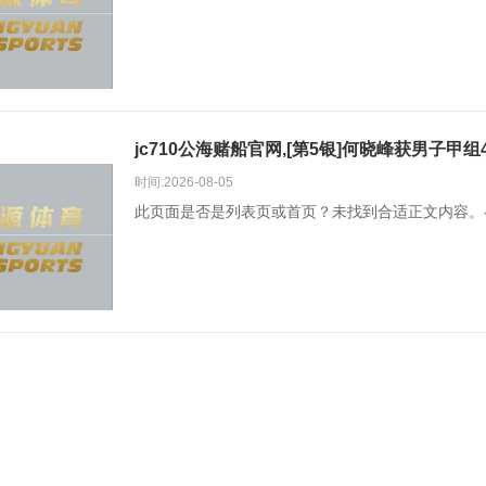
jc710公海赌船官网,[第5银]何晓峰获男子甲
时间:2026-08-05
此页面是否是列表页或首页？未找到合适正文内容。-j