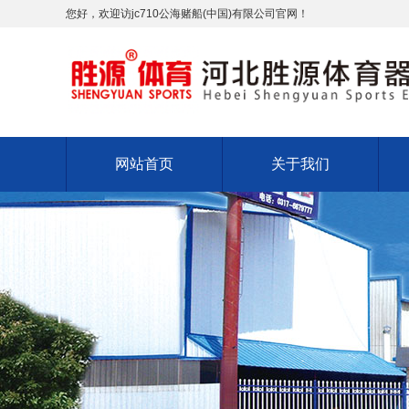
您好，欢迎访jc710公海赌船(中国)有限公司官网！
网站首页
关于我们